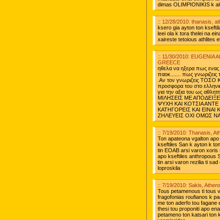
dimas OLIMPIONIKIS k aloi
:: 12/28/2010: thanasis, 
ksero gia ayton ton ksefti
leei ola k tora thelei na ei
xaireste tetoious athlites e
:: 11/30/2010: EUGENI
GREECE
ηθελα να ηξερα πως ενας
παοκ....... πως γνωριζει
.Αν τον γνωριζεις ΤΟΣΟ Κ
προσφορα του στο ελληνικ
για την αξια του ως αθλητ
ΜΙΛΗΣΕΙΣ ΜΕ ΑΠΟΔΕΙΞΕ
ΨΥΧΗ ΚΑΙ ΚΟΤΣΙΑ ΑΝΤΕ
ΚΑΤΗΓΟΡΕΙΣ ΚΑΙ ΕΙΝΑΙ Κ
ΖΗΛΕΥΕΙΣ ΟΧΙ ΟΜΩΣ ΝΑ
:: 7/19/2010: Thanasis, A
Ton apateona vgalton apo
kseftiles San k ayton k t
tin EOAB arsi varon xoris n
apo kseftiles anthropous Sa
tin arsi varon rezilia ti s
loproskila
:: 7/19/2010: Sakis, Athe
Tous petamenous ti tous v
fragofonias roufianos k p
me ton aderfo tou fagane en
thesi tou proponiti apo en
petameno ton katsari ton k