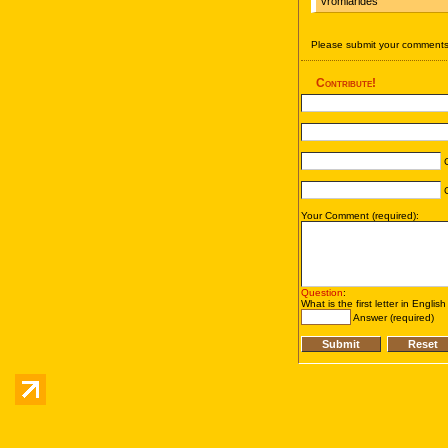
vromiarides
Please submit your comments 
Contribute!
C
C
Your Comment (required):
Question
:
What is the first letter in Englis
Answer (required)