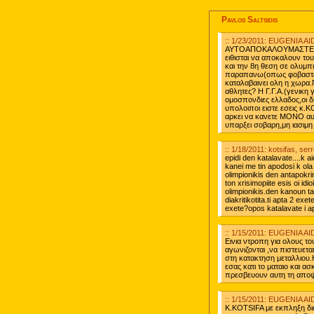
Pavlos Saltsidis
:: 1/23/2011: EUGENIA
ΑΥΤΟΑΠΟΚΑΛΟΥΜΑΣΤΕ....?
ειθισται να αποκαλουν το
και την 8η θεση σε ολυμπ
παραπανω(οπως φοβαστε
καταλαβαινει ολη η χωρα.
αθλητες? Η Γ.Γ.Α.(γενικη 
ομοσπονδιες ελλαδος,οι δημ
υπολοιποι ειστε εσεις κ.K
αρκει να κανετε ΜΟΝΟ αυτ
υπαρξει σοβαρη,μη ιασιμη
:: 1/18/2011: kotsifas, ser
epidi den katalavate....k 
kanei me tin apodosi k ola 
olimpionikis den antapokr
ton xrisimopiite esis oi idi
olimpionikis.den kanoun ta m
diakritikotita.ti apta 2 ex
exete?opos katalavate i ap
:: 1/15/2011: EUGENIA
Εινια ντροπη για ολους τ
αγωνιζονται ,να πιστευετα
στη κατακτηση μεταλλιου.Η
εσας κατι το ματαιο και 
πρεσβευουν αυτη τη αποψ
:: 1/15/2011: EUGENIA
K.KOTSIFA με εκπληξη δια