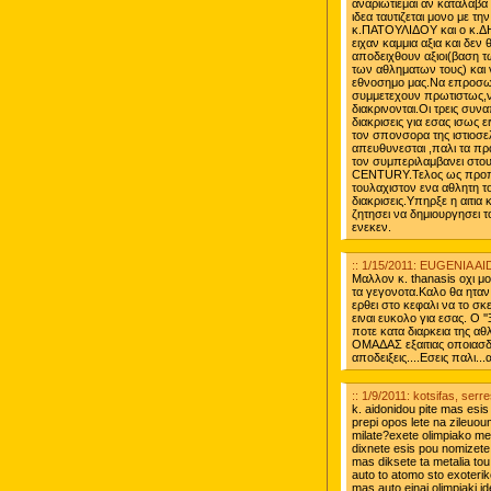
αναριωτιεμαι αν καταλαβα
ιδεα ταυτιζεται μονο με τ
κ.ΠΑΤΟΥΛΙΔΟΥ και ο κ.ΔΗ
ειχαν καμμια αξια και δε
αποδειχθουν αξιοι(βαση τ
των αθληματων τους) και 
εθνοσημο μας.Να επροσωπο
συμμετεχουν πρωτιστως,ν
διακρινονται.Οι τρεις συν
διακρισεις για εσας ισως ε
τον σπονσορα της ιστιοσελ
απευθυνεσται ,παλι τα πρα
τον συμπεριλαμβανει σ
CENTURY.Τελος ως προπον
τουλαχιστον ενα αθλητη τ
διακρισεις.Υπηρξε η αιτια
ζητησει να δημιουργησει τ
ενεκεν.
:: 1/15/2011: EUGENIA
Μαλλον κ. thanasis οχι μ
τα γεγονοτα.Καλο θα ηταν
ερθει στο κεφαλι να το σκε
ειναι ευκολο για εσας. Ο
ποτε κατα διαρκεια της α
ΟΜΑΔΑΣ εξαιτιας οποιασ
αποδειξεις....Εσεις παλι...αρ
:: 1/9/2011: kotsifas, serr
k. aidonidou pite mas esis p
prepi opos lete na zileuou
milate?exete olimpiako me
dixnete esis pou nomizete o
mas diksete ta metalia to
auto to atomo sto exoteriko 
mas.auto einai olimpiaki 